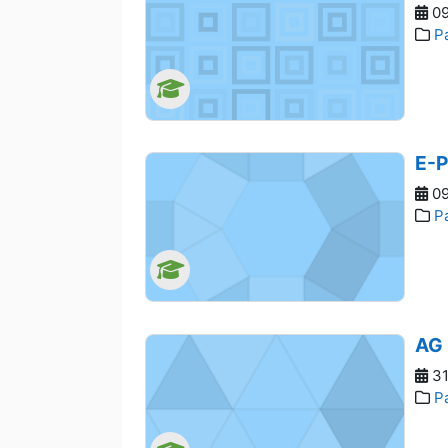
09
P
E-P
09
P
AG 
31
P