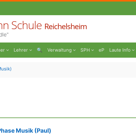
nn Schule
Reichelsheim
dle"
er
Lehrer
🔍
Verwaltung
SPH
eP
Laute Info
Musik)
hase Musik (Paul)