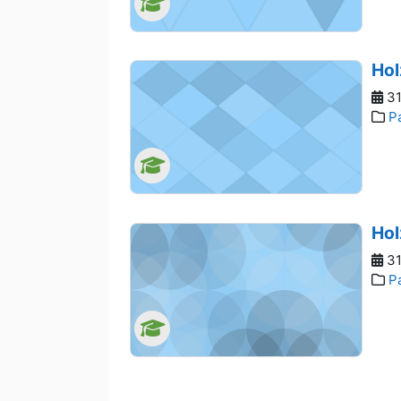
Hol
31
P
Hol
31
P