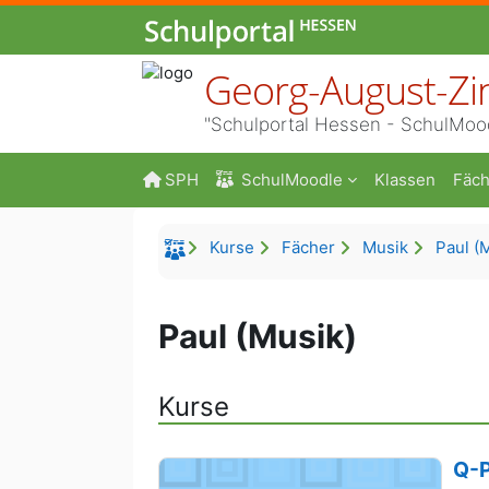
Zum Hauptinhalt
Georg-August-Zi
"Schulportal Hessen - SchulMoo
SPH
SchulMoodle
Klassen
Fäch
Kurse
Fächer
Musik
Paul (
Paul (Musik)
Kurse
Q-P