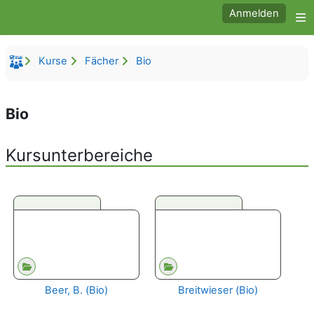
Zum Hauptinhalt
Anmelden
W
Kurse
Fächer
Bio
Bio
Kursunterbereiche
Beer, B. (Bio)
Breitwieser (Bio)