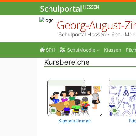
Zum Hauptinhalt
Georg-August-Zi
"Schulportal Hessen - SchulMoo
SPH
SchulMoodle
Klassen
Fäch
Kursbereiche
Klassenzimmer
Fäc