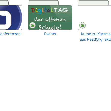
Konferenzen
Events
Kurse zu Kursm
aus PaedOrg (akt
Schuljahr)