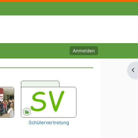
Anmelden
Bl
Schülervertretung