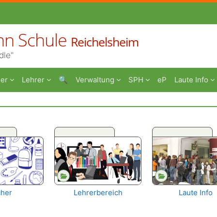
nn Schule
Reichelsheim
dle"
er
Lehrer
🔍
Verwaltung
SPH
eP
Laute Info
her
Lehrerbereich
Laute Info