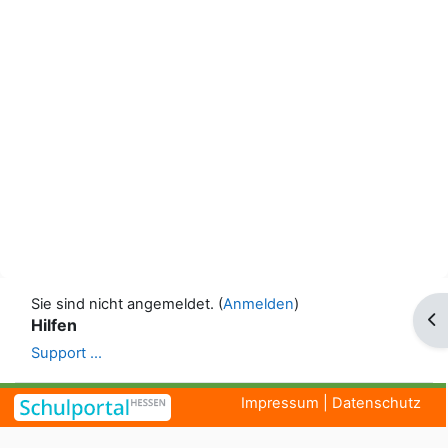
Sie sind nicht angemeldet. (
Anmelden
)
Blo
Hilfen
Support ...
Impressum
|
Datenschutz