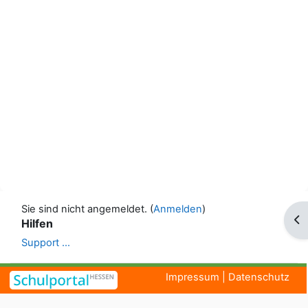
Sie sind nicht angemeldet. (
Anmelden
)
Blo
Hilfen
Support ...
Impressum
|
Datenschutz