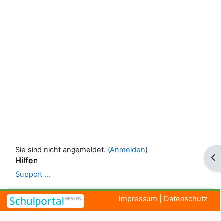
Sie sind nicht angemeldet. (
Anmelden
)
Blo
Hilfen
Support ...
Impressum
|
Datenschutz