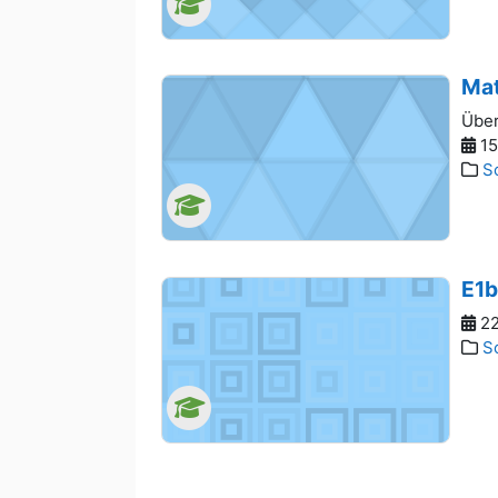
Mat
Über
15
S
E1b
22
S