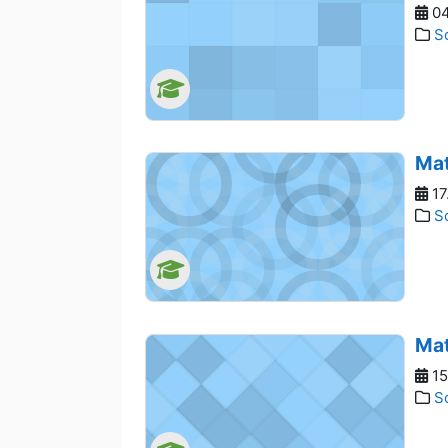
04
S
Mat
17
S
Mat
15
S