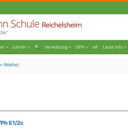
nn Schule
Reichelsheim
dle"
er
Lehrer
🔍
Verwaltung
SPH
eP
Laute Info
r (Mathe)
Ph E1/2c