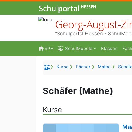
Zum Hauptinhalt
Georg-August-Zi
"Schulportal Hessen - SchulMoo
SPH
SchulMoodle
Klassen
Fäch
Kurse
Fächer
Mathe
Schäfe
Schäfer (Mathe)
Kurse
Ma/