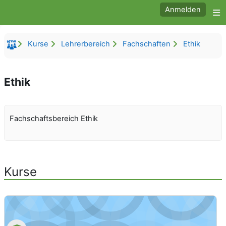
Zum Hauptinhalt
Anmelden
W
Kurse
Lehrerbereich
Fachschaften
Ethik
Ethik
Fachschaftsbereich Ethik
Kurse