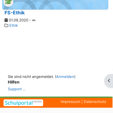
FS-Ethik
01.09.2020 - ∞
Ethik
Sie sind nicht angemeldet. (
Anmelden
)
Blo
Hilfen
Support ...
Impressum
|
Datenschutz